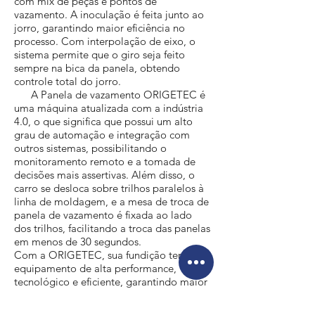
com mix de peças e pontos de
vazamento. A inoculação é feita junto ao
jorro, garantindo maior eficiência no
processo. Com interpolação de eixo, o
sistema permite que o giro seja feito
sempre na bica da panela, obtendo
controle total do jorro.
A Panela de vazamento ORIGETEC é
uma máquina atualizada com a indústria
4.0, o que significa que possui um alto
grau de automação e integração com
outros sistemas, possibilitando o
monitoramento remoto e a tomada de
decisões mais assertivas. Além disso, o
carro se desloca sobre trilhos paralelos à
linha de moldagem, e a mesa de troca de
panela de vazamento é fixada ao lado
dos trilhos, facilitando a troca das panelas
em menos de 30 segundos.
Com a ORIGETEC, sua fundição terá um
equipamento de alta performance,
tecnológico e eficiente, garantindo maior
produtividade e qualidade no processo
de vazamento de metal.