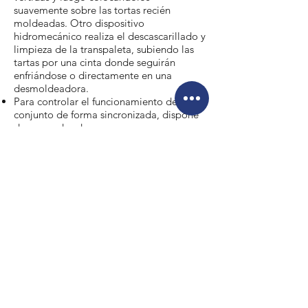
suavemente sobre las tortas recién
moldeadas. Otro dispositivo
hidromecánico realiza el descascarillado y
limpieza de la transpaleta, subiendo las
tartas por una cinta donde seguirán
enfriándose o directamente en una
desmoldeadora.
Para controlar el funcionamiento del
conjunto de forma sincronizada, dispone
de un cuadro de
Automatización/Seguridad con hardware
y software actualizado con tecnología
industria 4.0, pudiendo así tener acceso a
todos los parámetros del proceso y
trazabilidad.
Cumple con las normas de seguridad
NR10 y NR12.