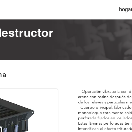
hoga
destructor
na
Operación vibratoria con d
arena con resina después d
de los relaves y partículas me
Cuerpo principal, fabricad
monobloque totalmente sold
perforada fijados en los lados
Estas láminas perforadas tien
intensifican el efecto tritura