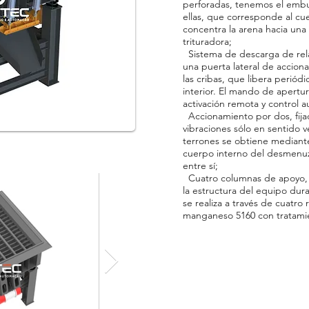
perforadas, tenemos el embu
ellas, que corresponde al 
concentra la arena hacia una
trituradora;
Sistema de descarga de relav
una puerta lateral de accion
las cribas, que libera periód
interior. El mando de apert
activación remota y control 
Accionamiento por dos, fijad
vibraciones sólo en sentido v
terrones se obtiene mediante 
cuerpo interno del desmenuz
entre sí;
Cuatro columnas de apoyo, l
la estructura del equipo dur
se realiza a través de cuatro
manganeso 5160 con tratamien