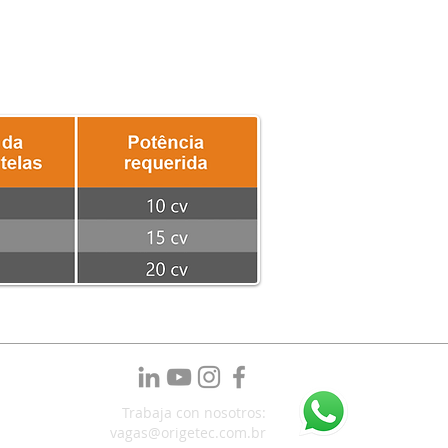
Trabaja con nosotros:
vagas@origetec.com.br