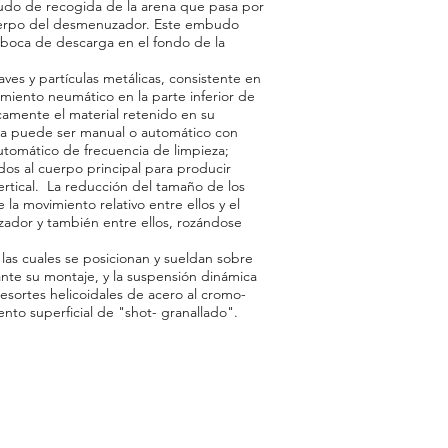
do de recogida de la arena que pasa por
cuerpo del desmenuzador. Este embudo
 boca de descarga en el fondo de la
es y partículas metálicas, consistente en
amiento neumático en la parte inferior de
icamente el material retenido en su
ura puede ser manual o automático con
automático de frecuencia de limpieza;
os al cuerpo principal para producir
ertical. La reducción del tamaño de los
la movimiento relativo entre ellos y el
ador y también entre ellos, rozándose
as cuales se posicionan y sueldan sobre
ante su montaje, y la suspensión dinámica
 resortes helicoidales de acero al cromo-
to superficial de "shot- granallado".