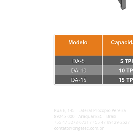
Rua B, 145 - Lateral Procópio Pereira
89245-000 - Araquari/SC - Brasil
+55 47 3278-6731 / +55 47 99129-2527
contato@origetec.com.br